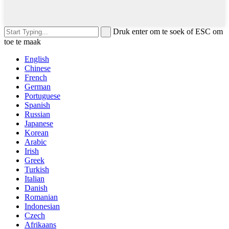
Druk enter om te soek of ESC om
toe te maak
English
Chinese
French
German
Portuguese
Spanish
Russian
Japanese
Korean
Arabic
Irish
Greek
Turkish
Italian
Danish
Romanian
Indonesian
Czech
Afrikaans