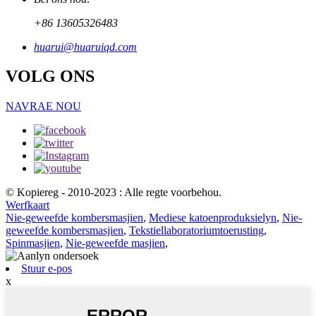
+86 13605326483
huarui@huaruiqd.com
VOLG ONS
NAVRAE NOU
© Kopiereg - 2010-2023 : Alle regte voorbehou.
Werfkaart
Nie-geweefde kombersmasjien
,
Mediese katoenproduksielyn
,
Nie-
geweefde kombersmasjien
,
Tekstiellaboratoriumtoerusting
,
Spinmasjien
,
Nie-geweefde masjien
,
Stuur e-pos
x