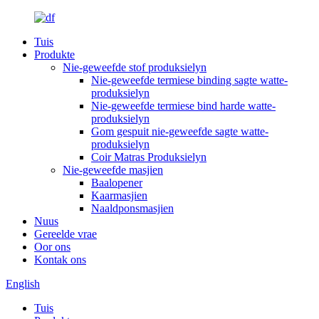
Tuis
Produkte
Nie-geweefde stof produksielyn
Nie-geweefde termiese binding sagte watte-
produksielyn
Nie-geweefde termiese bind harde watte-
produksielyn
Gom gespuit nie-geweefde sagte watte-
produksielyn
Coir Matras Produksielyn
Nie-geweefde masjien
Baalopener
Kaarmasjien
Naaldponsmasjien
Nuus
Gereelde vrae
Oor ons
Kontak ons
English
Tuis