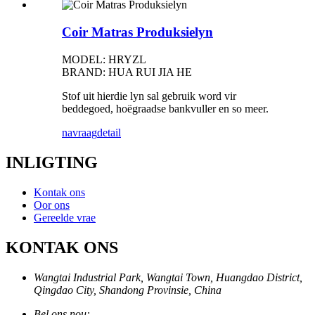
Coir Matras Produksielyn
MODEL: HRYZL
BRAND: HUA RUI JIA HE
Stof uit hierdie lyn sal gebruik word vir
beddegoed, hoëgraadse bankvuller en so meer.
navraag
detail
INLIGTING
Kontak ons
Oor ons
Gereelde vrae
KONTAK ONS
Wangtai Industrial Park, Wangtai Town, Huangdao District,
Qingdao City, Shandong Provinsie, China
Bel ons nou: