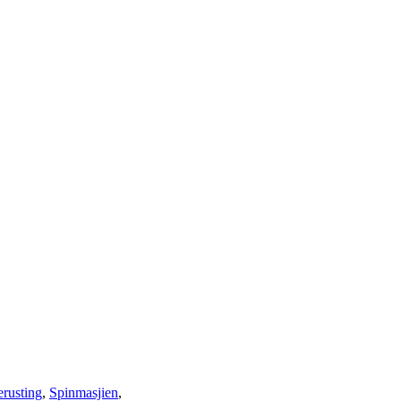
erusting
,
Spinmasjien
,