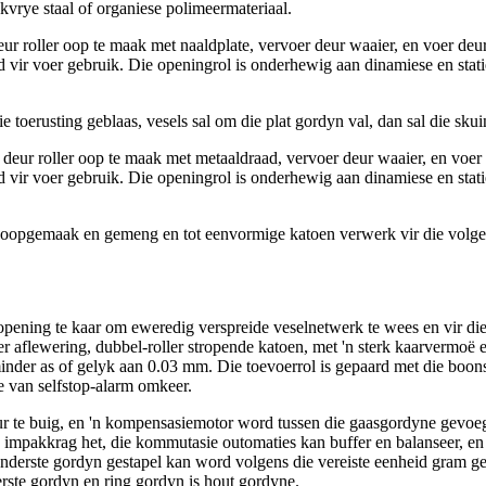
kvrye staal of organiese polimeermateriaal.
ller oop te maak met naaldplate, vervoer deur waaier, en voer deur
d vir voer gebruik. Die openingrol is onderhewig aan dinamiese en stat
oerusting geblaas, vesels sal om die plat gordyn val, dan sal die skui
roller oop te maak met metaaldraad, vervoer deur waaier, en voer d
d vir voer gebruik. Die openingrol is onderhewig aan dinamiese en stat
pgemaak en gemeng en tot eenvormige katoen verwerk vir die volgende
pening te kaar om eweredig verspreide veselnetwerk te wees en vir di
 aflewering, dubbel-roller stropende katoen, met 'n sterk kaarvermoë 
 minder as of gelyk aan 0.03 mm. Die toevoerrol is gepaard met die boo
e van selfstop-alarm omkeer.
te buig, en 'n kompensasiemotor word tussen die gaasgordyne gevoeg o
impakkrag het, die kommutasie outomaties kan buffer en balanseer, en 
onderste gordyn gestapel kan word volgens die vereiste eenheid gram ge
erste gordyn en ring gordyn is hout gordyne.