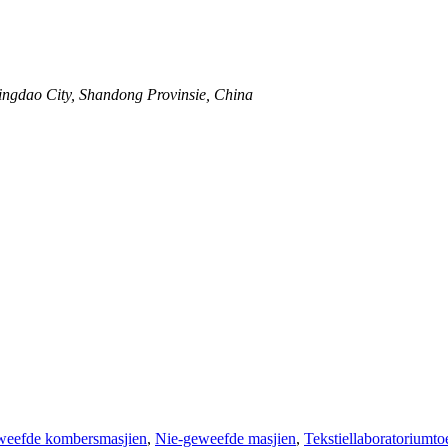
ingdao City, Shandong Provinsie, China
weefde kombersmasjien
,
Nie-geweefde masjien
,
Tekstiellaboratoriumto