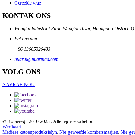
Gereelde vrae
KONTAK ONS
Wangtai Industrial Park, Wangtai Town, Huangdao District, Q
Bel ons nou:
+86 13605326483
huarui@huaruiqd.com
VOLG ONS
NAVRAE NOU
© Kopiereg - 2010-2023 : Alle regte voorbehou.
Werfkaart
Mediese katoenproduksielyn
,
Nie-geweefde kombersmasjien
,
Nie-ge