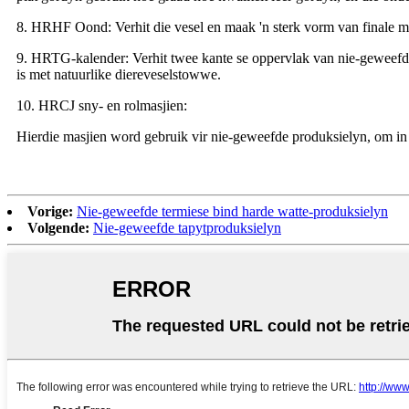
8. HRHF Oond: Verhit die vesel en maak 'n sterk vorm van finale mate
9. HRTG-kalender: Verhit twee kante se oppervlak van nie-geweefde 
is met natuurlike diereveselstowwe.
10. HRCJ sny- en rolmasjien:
Hierdie masjien word gebruik vir nie-geweefde produksielyn, om in d
Vorige:
Nie-geweefde termiese bind harde watte-produksielyn
Volgende:
Nie-geweefde tapytproduksielyn