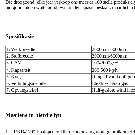
Die droogoond (elke jaar verkoop ons meer as 100 stelle produksiely
nie-gom katoen watte oond, wat 'n klein spasie beslaan, maar het 'n 
Spesifikasie
1. Werkbreedte
2000mm-6000mm
2. Stofbreedte
2000mm-6000mm
3. GSM
100-2000g/㎡
4. Kapasiteit
200-500 kg/h
5. Krag
Hang af van konfigura
6. Verhittingsmetode
Elektries / Aardgas
7. Opvangstelsel
Half-geslote wind inee
Masjiene in hierdie lyn
1. HRKB-1200 Baalopener: Hierdie toerusting word gebruik om drie