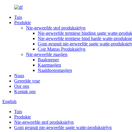
Tuis
Produkte
Nie-geweefde stof produksielyn
Nie-geweefde termiese binding sagte watte-produk
Nie-geweefde termiese bind harde watte-produksi
Gom gespuit nie-geweefde sagte watte-produksiel
Coir Matras Produksielyn
Nie-geweefde masjien
Baalopener
Kaarmasjien
Naaldponsmasjien
Nuus
Gereelde vrae
Oor ons
Kontak ons
English
Tuis
Produkte
Nie-geweefde stof produksielyn
Gom gespuit nie-geweefde sagte watte-produksielyn