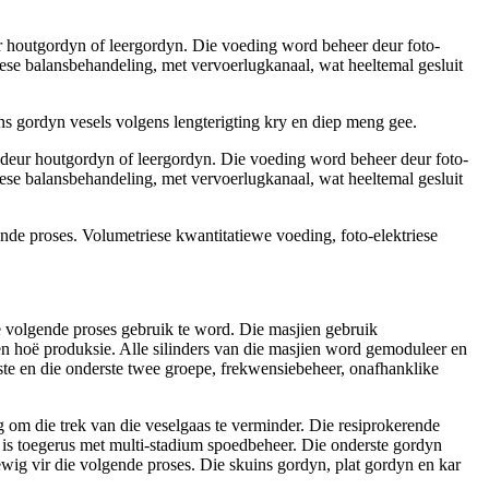
 houtgordyn of leergordyn. Die voeding word beheer deur foto-
iese balansbehandeling, met vervoerlugkanaal, wat heeltemal gesluit
ns gordyn vesels volgens lengterigting kry en diep meng gee.
eur houtgordyn of leergordyn. Die voeding word beheer deur foto-
iese balansbehandeling, met vervoerlugkanaal, wat heeltemal gesluit
 proses. Volumetriese kwantitatiewe voeding, foto-elektriese
e volgende proses gebruik te word. Die masjien gebruik
en hoë produksie. Alle silinders van die masjien word gemoduleer en
nste en die onderste twee groepe, frekwensiebeheer, onafhanklike
m die trek van die veselgaas te verminder. Die resiprokerende
is toegerus met multi-stadium spoedbeheer. Die onderste gordyn
wig vir die volgende proses. Die skuins gordyn, plat gordyn en kar