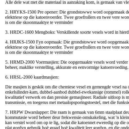
Alle dele wat met die materiaal in aanraking kom, is gemaak van vle
2. HRYKS-1500 Pre opener: Die grondstowwe word oopgemaak deur ro
elektriese op die katoenvoerder. Twee groefrollers en twee vere wor
is om die skoonmaaktye te verminder
3. HRDC-1600 Mengboks: Verskillende soorte vesels word in hierdie t
4. HRJKS-1500 Fyn oopmaak: Die grondstowwe word oopgemaak deur 
elektriese op die katoenvoerder. Twee groefrollers en twee vere wor
is om die skoonmaaktye te verminder
5. HRMD-2000 Voermasjien: Die oopgemaakte vesels word verder oo
beheer, maklike verstelling, akkurate en eenvormige katoenvoeding.
6. HRSL-2000 kaardmasjien:
Die masjien is geskik om die chemiese vesel en gemengde vesel na o
enkelsilinder-kam, dubbel-aanbod dubbel-ewekansige (rommel) roller
kwalitatief verwerk en dan presisie gemasjineer. Radiale uitloop is
transmissie, en toegerus met metaalopsporingstoestel, met die funksi
7. HRPW Dwarslapper: Die raam is gemaak van 6mm staalplaat deur 
kommutasie word beheer deur frekwensie-omskakeling, wat 'n klein 
kan verstel word om op te lig, sodat die katoennet eweredig op die 
plat gordyn gebruik hoë graad hoë kwaliteit leer gordyn, en die ond