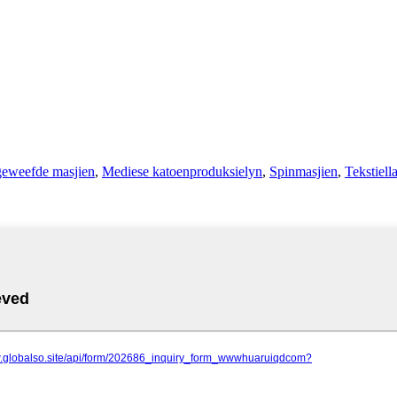
geweefde masjien
,
Mediese katoenproduksielyn
,
Spinmasjien
,
Tekstiell