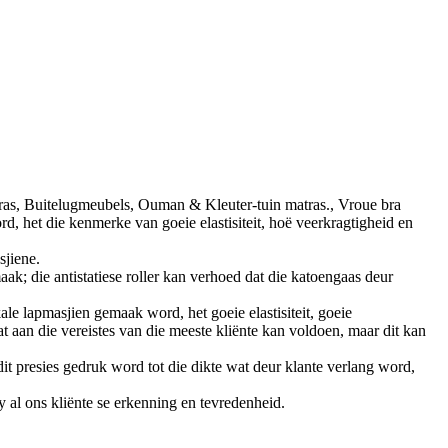
tras, Buitelugmeubels, Ouman & Kleuter-tuin matras., Vroue bra
ord, het die kenmerke van goeie elastisiteit, hoë veerkragtigheid en
sjiene.
k; die antistatiese roller kan verhoed dat die katoengaas deur
kale lapmasjien gemaak word, het goeie elastisiteit, goeie
 aan die vereistes van die meeste kliënte kan voldoen, maar dit kan
it presies gedruk word tot die dikte wat deur klante verlang word,
y al ons kliënte se erkenning en tevredenheid.