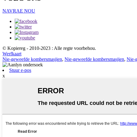
NAVRAE NOU
© Kopiereg - 2010-2023 : Alle regte voorbehou.
Werfkaart
Nie-geweefde kombersmasjien
,
Nie-geweefde kombersmasjien
,
Nie-
Stuur e-pos
x