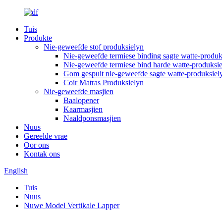
Tuis
Produkte
Nie-geweefde stof produksielyn
Nie-geweefde termiese binding sagte watte-produk
Nie-geweefde termiese bind harde watte-produksi
Gom gespuit nie-geweefde sagte watte-produksiel
Coir Matras Produksielyn
Nie-geweefde masjien
Baalopener
Kaarmasjien
Naaldponsmasjien
Nuus
Gereelde vrae
Oor ons
Kontak ons
English
Tuis
Nuus
Nuwe Model Vertikale Lapper