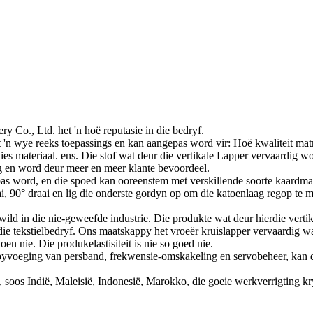
 Co., Ltd. het 'n hoë reputasie in die bedryf.
 'n wye reeks toepassings en kan aangepas word vir: Hoë kwaliteit ma
sties materiaal. ens. Die stof wat deur die vertikale Lapper vervaardig w
g en word deur meer en meer klante bevoordeel.
s word, en die spoed kan ooreenstem met verskillende soorte kaardma
 90° draai en lig die onderste gordyn op om die katoenlaag regop te maa
gewild in die nie-geweefde industrie. Die produkte wat deur hierdie verti
e tekstielbedryf. Ons maatskappy het vroeër kruislapper vervaardig wat
n nie. Die produkelastisiteit is nie so goed nie.
ie byvoeging van persband, frekwensie-omskakeling en servobeheer, kan d
 soos Indië, Maleisië, Indonesië, Marokko, die goeie werkverrigting kr