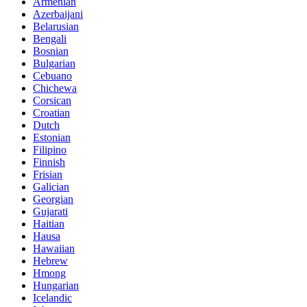
Armenian
Azerbaijani
Belarusian
Bengali
Bosnian
Bulgarian
Cebuano
Chichewa
Corsican
Croatian
Dutch
Estonian
Filipino
Finnish
Frisian
Galician
Georgian
Gujarati
Haitian
Hausa
Hawaiian
Hebrew
Hmong
Hungarian
Icelandic