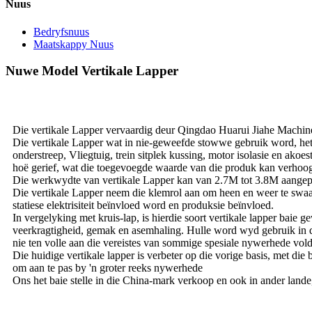
Nuus
Bedryfsnuus
Maatskappy Nuus
Nuwe Model Vertikale Lapper
Die vertikale Lapper vervaardig deur Qingdao Huarui Jiahe Machinery
Die vertikale Lapper wat in nie-geweefde stowwe gebruik word, het
onderstreep, Vliegtuig, trein sitplek kussing, motor isolasie en akoe
hoë gerief, wat die toegevoegde waarde van die produk kan verhoo
Die werkwydte van vertikale Lapper kan van 2.7M tot 3.8M aangepa
Die vertikale Lapper neem die klemrol aan om heen en weer te swaai,
statiese elektrisiteit beïnvloed word en produksie beïnvloed.
In vergelyking met kruis-lap, is hierdie soort vertikale lapper baie 
veerkragtigheid, gemak en asemhaling. Hulle word wyd gebruik in di
nie ten volle aan die vereistes van sommige spesiale nywerhede voldoe
Die huidige vertikale lapper is verbeter op die vorige basis, met d
om aan te pas by 'n groter reeks nywerhede
Ons het baie stelle in die China-mark verkoop en ook in ander lande,