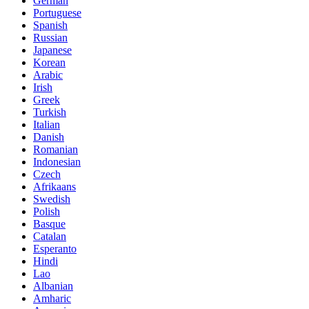
German
Portuguese
Spanish
Russian
Japanese
Korean
Arabic
Irish
Greek
Turkish
Italian
Danish
Romanian
Indonesian
Czech
Afrikaans
Swedish
Polish
Basque
Catalan
Esperanto
Hindi
Lao
Albanian
Amharic