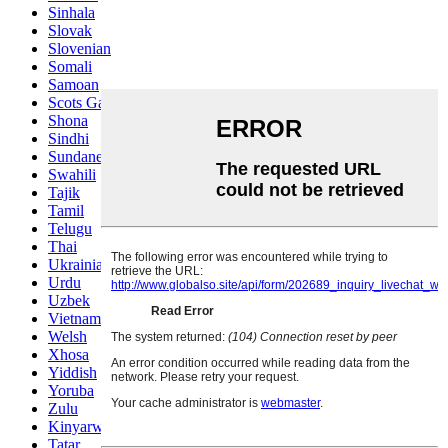
Sinhala
Slovak
Slovenian
Somali
Samoan
Scots Gaelic
Shona
Sindhi
Sundanese
Swahili
Tajik
Tamil
Telugu
Thai
Ukrainian
Urdu
Uzbek
Vietnamese
Welsh
Xhosa
Yiddish
Yoruba
Zulu
Kinyarwanda
Tatar