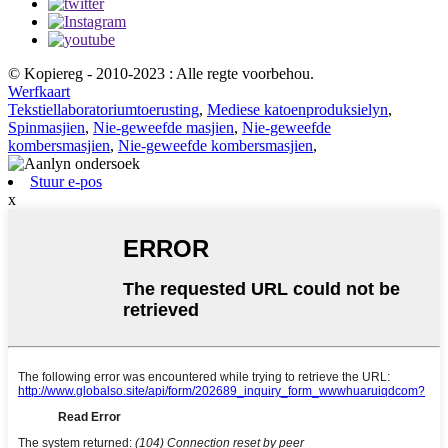
© Kopiereg - 2010-2023 : Alle regte voorbehou.
Werfkaart
Tekstiellaboratoriumtoerusting
,
Mediese katoenproduksielyn
,
Spinmasjien
,
Nie-geweefde masjien
,
Nie-geweefde
kombersmasjien
,
Nie-geweefde kombersmasjien
,
Stuur e-pos
x