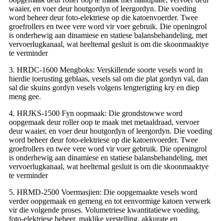
waaier, en voer deur houtgordyn of leergordyn. Die voeding
word beheer deur foto-elektriese op die katoenvoerder. Twee
groefrollers en twee vere word vir voer gebruik. Die openingrol
is onderhewig aan dinamiese en statiese balansbehandeling, met
vervoerlugkanaal, wat heeltemal gesluit is om die skoonmaaktye
te verminder
3. HRDC-1600 Mengboks: Verskillende soorte vesels word in
hierdie toerusting geblaas, vesels sal om die plat gordyn val, dan
sal die skuins gordyn vesels volgens lengterigting kry en diep
meng gee.
4. HRJKS-1500 Fyn oopmaak: Die grondstowwe word
oopgemaak deur roller oop te maak met metaaldraad, vervoer
deur waaier, en voer deur houtgordyn of leergordyn. Die voeding
word beheer deur foto-elektriese op die katoenvoerder. Twee
groefrollers en twee vere word vir voer gebruik. Die openingrol
is onderhewig aan dinamiese en statiese balansbehandeling, met
vervoerlugkanaal, wat heeltemal gesluit is om die skoonmaaktye
te verminder
5. HRMD-2500 Voermasjien: Die oopgemaakte vesels word
verder oopgemaak en gemeng en tot eenvormige katoen verwerk
vir die volgende proses. Volumetriese kwantitatiewe voeding,
foto-elektriese beheer, maklike verstelling, akkurate en