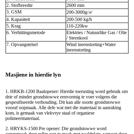
2. Stofbreedte
2600 mm
3. GSM
200-3000g/㎡
4. Kapasiteit
200-500 kg/h
5. Krag
110-220kw
6. Verhittingsmetode
Elektries / Natuurlike Gas / Olie
/ Steenkool
7. Opvangstelsel
Wind ineenstorting+Water
ineenstorting
Masjiene in hierdie lyn
1. HRKB-1200 Baalopener: Hierdie toerusting word gebruik om
drie of minder grondstowwe eenvormig te voer volgens die
gespesifiseerde verhouding. Dit kan alle soorte grondstowwe
vooraf oopmaak. Alle dele wat met die materiaal in aanraking
kom, is gemaak van vlekvrye staal of organiese
polimeermateriaal.
2. HRYKS-1500 Pre opener: Die grondstowwe word
oopgemaak deur roller oop te maak met naaldplate, vervoer deur