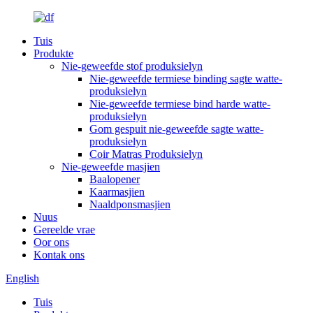
Tuis
Produkte
Nie-geweefde stof produksielyn
Nie-geweefde termiese binding sagte watte-
produksielyn
Nie-geweefde termiese bind harde watte-
produksielyn
Gom gespuit nie-geweefde sagte watte-
produksielyn
Coir Matras Produksielyn
Nie-geweefde masjien
Baalopener
Kaarmasjien
Naaldponsmasjien
Nuus
Gereelde vrae
Oor ons
Kontak ons
English
Tuis