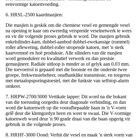
eenvormige katoenvoeding.
6. HRSL-2500 kaardmasjien:
Die masjien is geskik om die chemiese vesel en gemengde vesel
na opening te kaar om eweredig verspreide veselnetwerk te wees
en vir die volgende proses gebruik te word. Die masjien gebruik
enkelsilinder-kam, dubbel-aanbod dubbel-ewekansige (rommel)
roller aflewering, dubbel-roller stropende katoen, met 'n sterk
kaarvermoë en hoë produksie. Alle silinders van die masjien
word gemoduleer en kwalitatief verwerk en dan presisie
gemasjineer. Radiale uitloop is minder as of gelyk aan 0.03 mm.
Die toevoerrol is gepaard met die boonste en die onderste twee
groepe, frekwensiebeheer, onafhanklike transmissie, en toegerus
met metaalopsporingstoestel, met die funksie van selfstop-alarm
omkeer.
7. HRPW-2700/3000 Vertikale lapper: Dit word na die bokant
van die toerusting oorgedra deur diagonale verbinding, en dan
word die katoenweb op die voorafbepaalde baan in 'n V-vorm
gelê deur die klemgordyn heen en weer te swaai. Die V-vormige
katoenweb word deur 'n 90 grade draai van die baan opgerig vir
gebruik in die volgende proses.
8. HRHF-3000 Oond: Verhit die vesel en maak 'n sterk vorm van