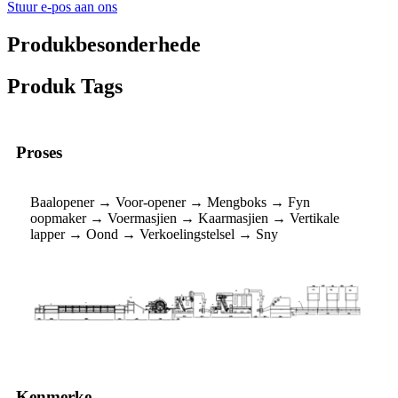
Stuur e-pos aan ons
Produkbesonderhede
Produk Tags
Proses
Baalopener → Voor-opener → Mengboks → Fyn
oopmaker → Voermasjien → Kaarmasjien → Vertikale
lapper → Oond → Verkoelingstelsel → Sny
Kenmerke