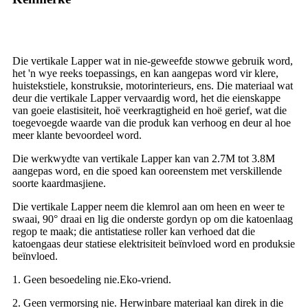
Die vertikale Lapper wat in nie-geweefde stowwe gebruik word,
het 'n wye reeks toepassings, en kan aangepas word vir klere,
huistekstiele, konstruksie, motorinterieurs, ens. Die materiaal wat
deur die vertikale Lapper vervaardig word, het die eienskappe
van goeie elastisiteit, hoë veerkragtigheid en hoë gerief, wat die
toegevoegde waarde van die produk kan verhoog en deur al hoe
meer klante bevoordeel word.
Die werkwydte van vertikale Lapper kan van 2.7M tot 3.8M
aangepas word, en die spoed kan ooreenstem met verskillende
soorte kaardmasjiene.
Die vertikale Lapper neem die klemrol aan om heen en weer te
swaai, 90° draai en lig die onderste gordyn op om die katoenlaag
regop te maak; die antistatiese roller kan verhoed dat die
katoengaas deur statiese elektrisiteit beïnvloed word en produksie
beïnvloed.
1. Geen besoedeling nie.Eko-vriend.
2. Geen vermorsing nie. Herwinbare materiaal kan direk in die